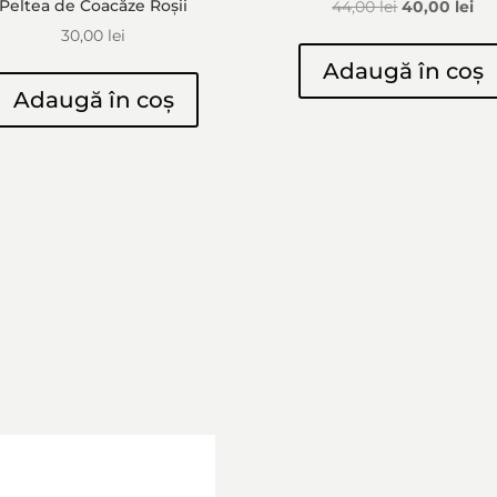
Peltea de Coacăze Roșii
Prețul
Pre
44,00
lei
40,00
lei
inițial
cu
30,00
lei
a
est
Adaugă în coș
fost:
40,
Adaugă în coș
44,00 lei.