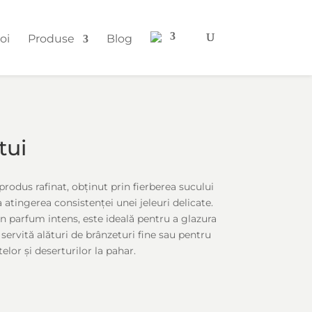
oi
Produse
Blog
tui
rodus rafinat, obținut prin fierberea sucului
a atingerea consistenței unei jeleuri delicate.
un parfum intens, este ideală pentru a glazura
i servită alături de brânzeturi fine sau pentru
telor și deserturilor la pahar.