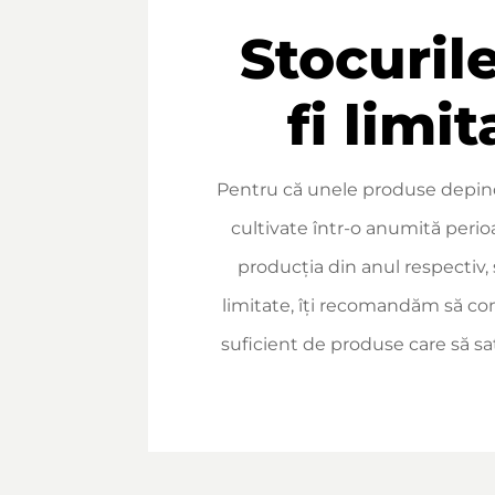
Stocuril
fi limit
Pentru că unele produse depin
cultivate într-o anumită perio
producția din anul respectiv, 
limitate, îți recomandăm să c
suficient de produse care să sat