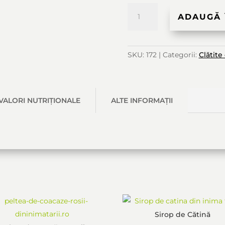
Cantitate
ADAUGĂ 
Peltea
SKU:
172
Categorii:
Clătite
de
Gutui
VALORI NUTRIȚIONALE
ALTE INFORMAȚII
S-ar putea să-ți placă și…
Sirop de Cătină