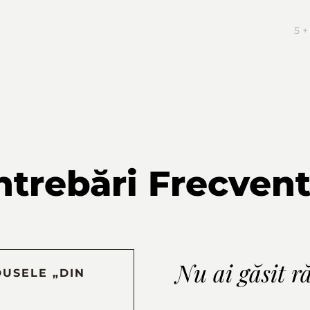
5 +
ntrebări Frecven
Nu ai găsit r
USELE „DIN