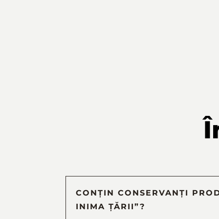
Î
CONȚIN CONSERVANȚI PROD
INIMA ȚĂRII”?