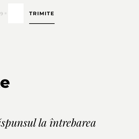
TRIMITE
=
 9
te
ăspunsul la întrebarea