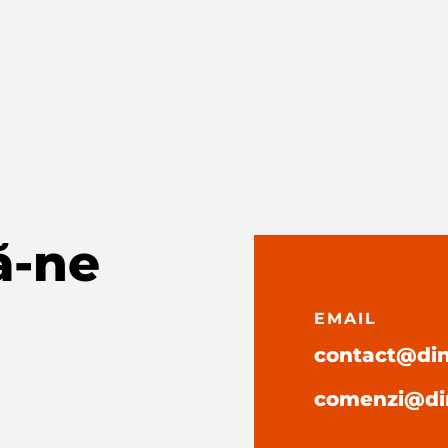
ă-ne
EMAIL
contact@dini
comenzi@din