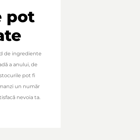
e pot
ate
d de ingrediente
adă a anului, de
stocurile pot fi
omanzi un număr
isfacă nevoia ta.