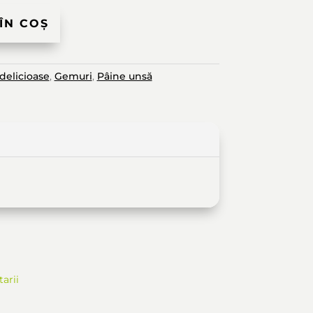
ÎN COȘ
 delicioase
,
Gemuri
,
Pâine unsă