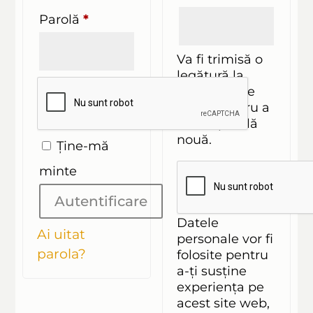
Obligatoriu
Parolă
*
Va fi trimisă o
legătură la
adresa ta de
email pentru a
seta o parolă
nouă.
Ține-mă
minte
Autentificare
Datele
Ai uitat
personale vor fi
parola?
folosite pentru
a-ți susține
experiența pe
acest site web,