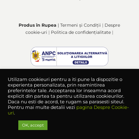
Produs în Rupea
| Termeni și Condiții
|
Despre
cookie-uri
|
Politica de confidențialitate
|
Utilizam cookieuri pentru a iti pune la dispozitie o
experienta personalizata, prin reamintirea
preferintelor tale. Acceptarea lor inseamna acord
explicit din partea ta pentru utilizarea cookieurilor.
Daca nu esti de acord, te rugam sa parasesti siteul.
Pentru mai multe detalii vezi
pagina Despre Cookie-
uri
.
© 2021 - 2026 | Din Inima Țării ™ | Toate drepturile
rezervate ® |
OK, accept