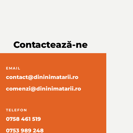
Contactează-ne
EMAIL
contact@dininimatarii.ro
comenzi@dininimatarii.ro
TELEFON
0758 461 519
0753 989 248