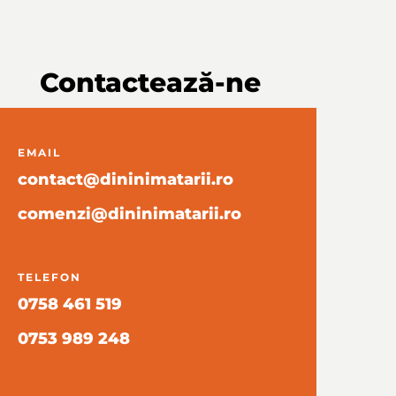
Contactează-ne
EMAIL
contact@dininimatarii.ro
comenzi@dininimatarii.ro
TELEFON
0758 461 519
0753 989 248