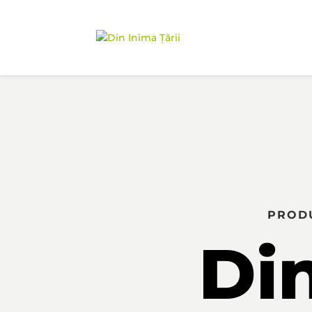
PRODU
Din