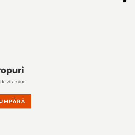
ropuri
 de vitamine
UMPĂRĂ