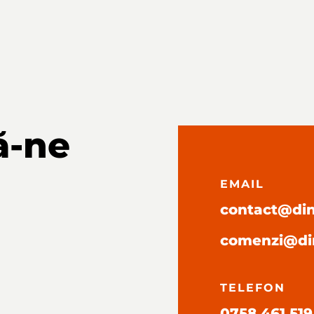
ă-ne
EMAIL
contact@dini
comenzi@din
TELEFON
0758 461 519