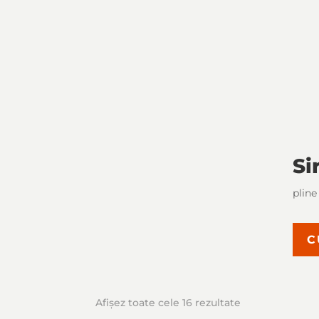
Si
pline
C
Afișez toate cele 16 rezultate