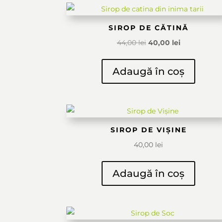
SIROP DE CĂTINĂ
Prețul
Prețul
44,00
lei
40,00
lei
inițial
curent
a
este:
Adaugă în coș
fost:
40,00 lei.
44,00 lei.
SIROP DE VIȘINE
40,00
lei
Adaugă în coș