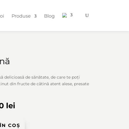
oi
Produse
Blog
ină
să delicioasă de sănătate, de care te poți
ținut din fructe de cătină atent alese, presate
ul
Prețul
00
lei
al
curent
este:
40,00 lei.
ÎN COȘ