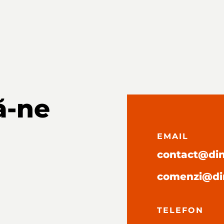
ă-ne
EMAIL
contact@dini
comenzi@din
TELEFON