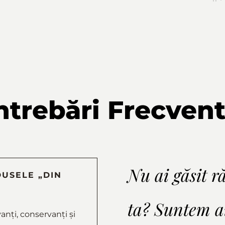
ntrebări Frecven
Nu ai găsit r
USELE „DIN
ta? Suntem ai
nți, conservanți și