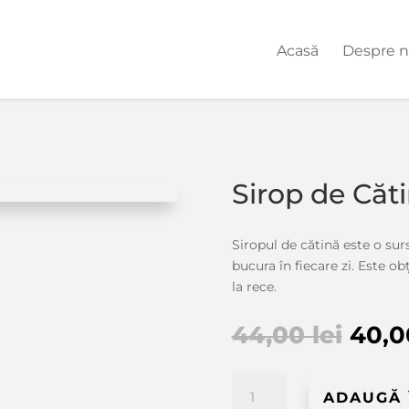
Acasă
Despre n
Sirop de Căt
Siropul de cătină este o sur
bucura în fiecare zi. Este ob
la rece.
Preț
44,00
lei
40,
iniți
a
fost:
Cantitate
ADAUGĂ 