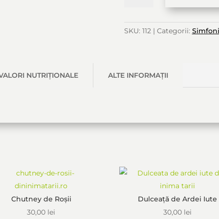
44,00
Sirop
SKU:
112
Categorii:
Simfoni
de
Cătină
VALORI NUTRIȚIONALE
ALTE INFORMAȚII
S-ar putea să-ți placă și…
Chutney de Roșii
Dulceață de Ardei Iute
30,00
lei
30,00
lei