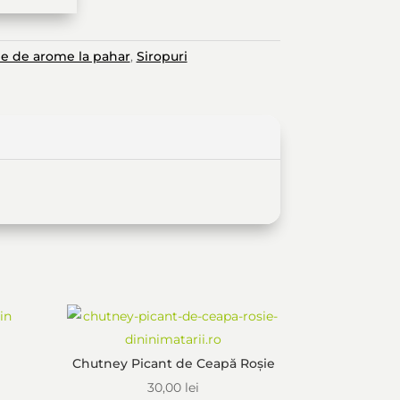
 lei.
e de arome la pahar
,
Siropuri
Chutney Picant de Ceapă Roșie
30,00
lei