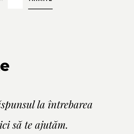
te
ăspunsul la întrebarea
ci să te ajutăm.