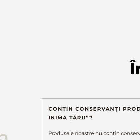
Î
CONȚIN CONSERVANȚI PROD
INIMA ȚĂRII”?
Produsele noastre nu conțin conserva