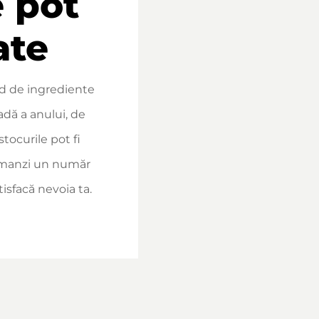
e pot
ate
d de ingrediente
adă a anului, de
stocurile pot fi
omanzi un număr
isfacă nevoia ta.