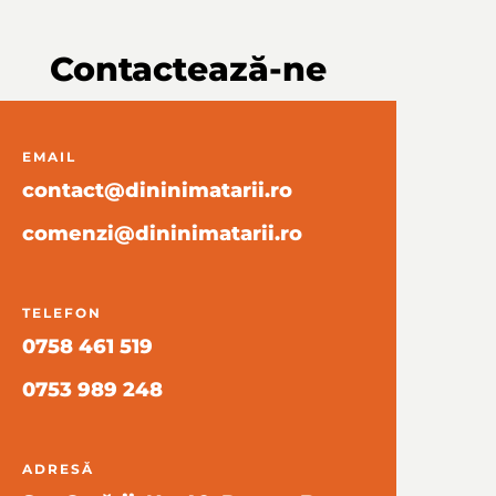
Contactează-ne
EMAIL
contact@dininimatarii.ro
comenzi@dininimatarii.ro
TELEFON
0758 461 519
0753 989 248
ADRESĂ