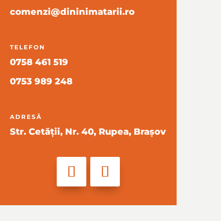
comenzi@dininimatarii.ro
TELEFON
0758 461 519
0753 989 248
ADRESĂ
Str. Cetății, Nr. 40, Rupea, Brașov