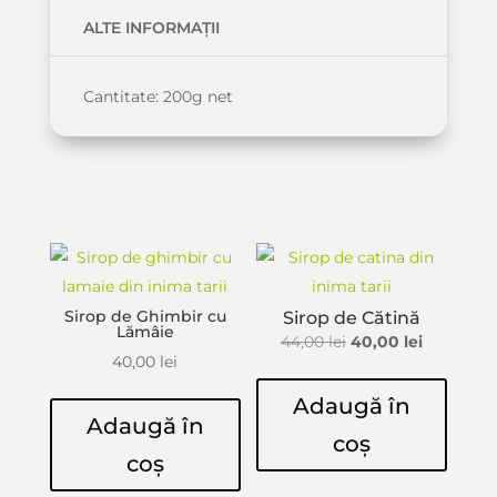
ALTE INFORMAȚII
Cantitate: 200g net
S-ar putea să-ți placă și…
Sirop de Ghimbir cu
Sirop de Cătină
Lămâie
Prețul
Prețul
44,00
lei
40,00
lei
40,00
lei
inițial
curent
a
este:
Adaugă în
Adaugă în
fost:
40,00 lei.
coș
44,00 lei.
coș