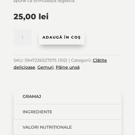
spune că stimulează digestia.
25,00
lei
Cantitate
ADAUGĂ ÎN COȘ
Magiun
SKU:
5947226527575 (102)
Categorii:
Clătite
de
delicioase
,
Gemuri
,
Pâine unsă
Prune
GRAMAJ
INGREDIENTE
VALORI NUTRIȚIONALE