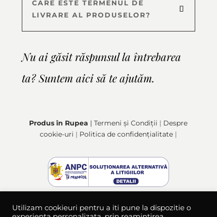
CARE ESTE TERMENUL DE
LIVRARE AL PRODUSELOR?
Nu ai găsit răspunsul la întrebarea
ta? Suntem aici să te ajutăm.
Produs în Rupea
| Termeni și Condiții
|
Despre
cookie-uri
|
Politica de confidențialitate
|
Utilizam cookieuri pentru a iti pune la dispozitie o
experienta personalizata, prin reamintirea