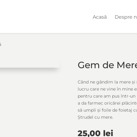
Acasă
Despre n
ă
Gem de Mere
Când ne gândim la mere și s
lucru care ne vine în mine 
pentru care am pus într-un
a da farmec oricărei plăcint
să umpli și foile de foietaj
Ștrudel cu mere.
25,00
lei