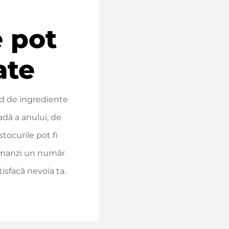
e pot
ate
d de ingrediente
adă a anului, de
stocurile pot fi
omanzi un număr
isfacă nevoia ta.