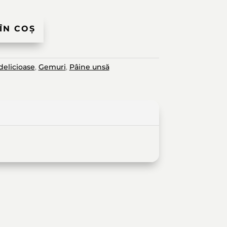
ÎN COȘ
 delicioase
,
Gemuri
,
Pâine unsă