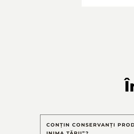
Î
CONȚIN CONSERVANȚI PROD
INIMA ȚĂRII”?