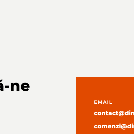
ă-ne
EMAIL
contact@dini
comenzi@din