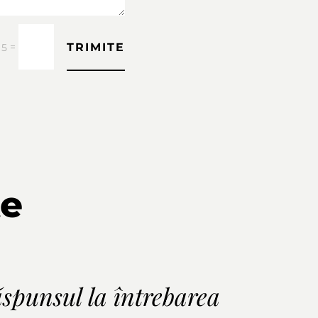
TRIMITE
=
 5
te
ăspunsul la întrebarea