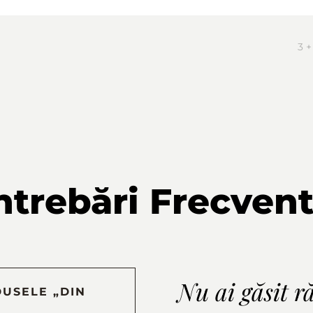
3 +
ntrebări Frecven
Nu ai găsit r
USELE „DIN