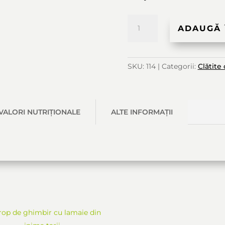
Cantitate
ADAUGĂ 
Gem
SKU:
114
Categorii:
Clătite
de
Mere
cu
VALORI NUTRIȚIONALE
ALTE INFORMAȚII
Scorțișoară
S-ar putea să-ți placă și…