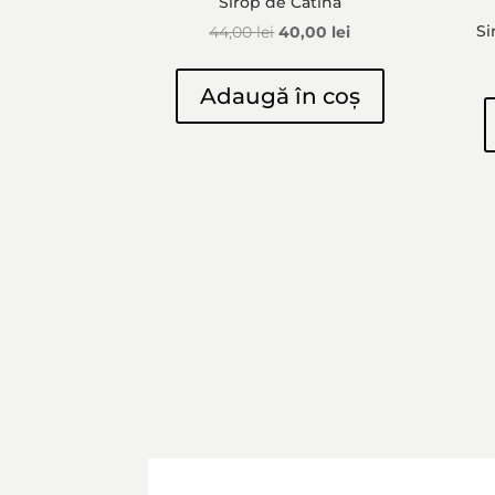
Sirop de Cătină
Prețul
Prețul
Si
44,00
lei
40,00
lei
inițial
curent
a
este:
Adaugă în coș
fost:
40,00 lei.
44,00 lei.