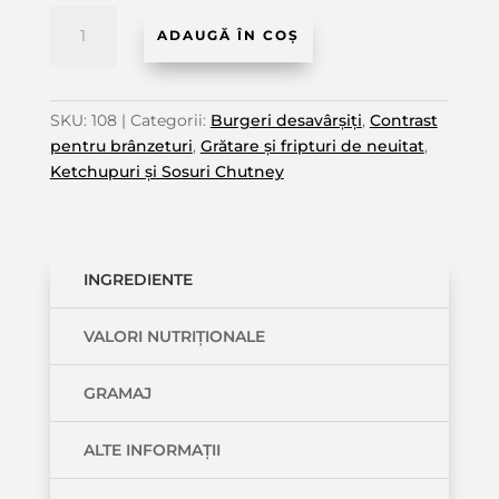
Cantitate
ADAUGĂ ÎN COȘ
Chutney
SKU:
108
Categorii:
Burgeri desavârșiți
,
Contrast
de
pentru brânzeturi
,
Grătare și fripturi de neuitat
,
Roșii
Ketchupuri și Sosuri Chutney
INGREDIENTE
VALORI NUTRIȚIONALE
GRAMAJ
ALTE INFORMAȚII