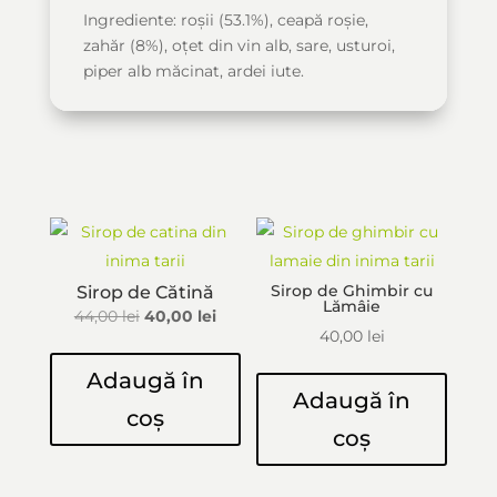
Ingrediente: roșii (53.1%), ceapă roșie,
zahăr (8%), oțet din vin alb, sare, usturoi,
piper alb măcinat, ardei iute.
S-ar putea să-ți placă și…
Sirop de Ghimbir cu
Sirop de Cătină
Lămâie
Prețul
Prețul
44,00
lei
40,00
lei
40,00
lei
inițial
curent
a
este:
Adaugă în
Adaugă în
fost:
40,00 lei.
coș
44,00 lei.
coș