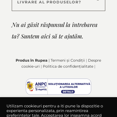
LIVRARE AL PRODUSELOR?
Nu ai găsit răspunsul la întrebarea
ta? Suntem aici să te ajutăm.
Produs în Rupea
| Termeni și Condiții
|
Despre
cookie-uri
|
Politica de confidențialitate
|
Utilizam cookieuri pentru a iti pune la dispozitie o
experienta personalizata, prin reamintirea
preferintelor tale. Acceptarea lor inseamna acord