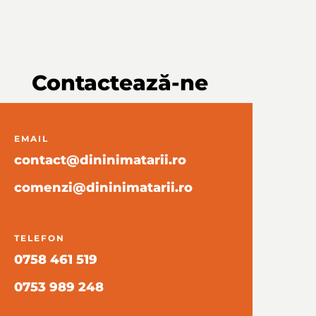
Contactează-ne
EMAIL
contact@dininimatarii.ro
comenzi@dininimatarii.ro
TELEFON
0758 461 519
0753 989 248